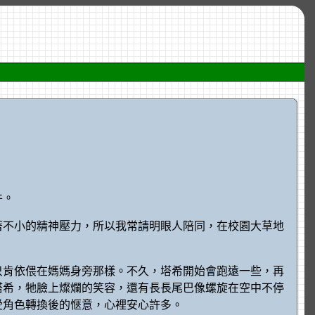
件。
著不小的精神壓力，所以我常請明眼人陪同，在校園大草地
只肯依偎在媽媽身旁那樣。不久，塔希開始會跑遠一些，再
塔希，牠臉上燦爛的笑容，還有長長尾巴像螺旋在空中不停
受角色轉換後的愜意，心裡安心許多。