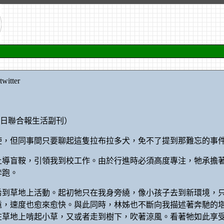
itter
12日聯合報生活副刊）
天使，但同事間只要聊起這隻拉布拉多犬，免不了提到那難忘的事
上導盲鞍，引領我到校工作。由於行進時必須高度專注，牠承擔
奔跑。
希到草地上活動。起初牠只在我身旁繞，像小孩子去到新環境，
遠，速度也愈來愈快。與此同時，林姊也不斷向我描述著奔馳的
在草地上啃起小草，又或者走到樹下，吹著涼風。看著牠如此享