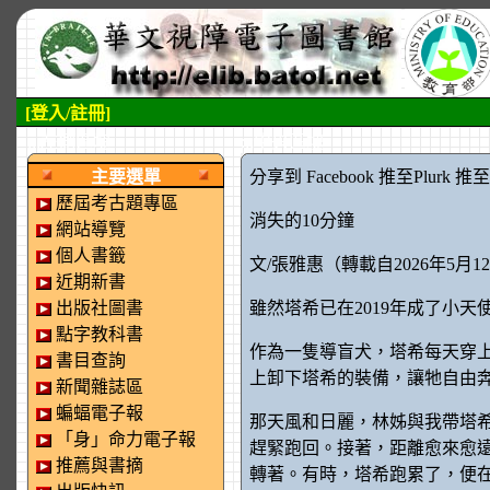
[登入/註冊]
:::左側區塊
:::中央區塊
主要選單
分享到 Facebook
推至Plurk
推至tw
歷屆考古題專區
消失的10分鐘
網站導覽
個人書籤
文/張雅惠（轉載自2026年5月
近期新書
出版社圖書
雖然塔希已在2019年成了小
點字教科書
作為一隻導盲犬，塔希每天穿
書目查詢
上卸下塔希的裝備，讓牠自由
新聞雜誌區
蝙蝠電子報
那天風和日麗，林姊與我帶塔
「身」命力電子報
趕緊跑回。接著，距離愈來愈
推薦與書摘
轉著。有時，塔希跑累了，便