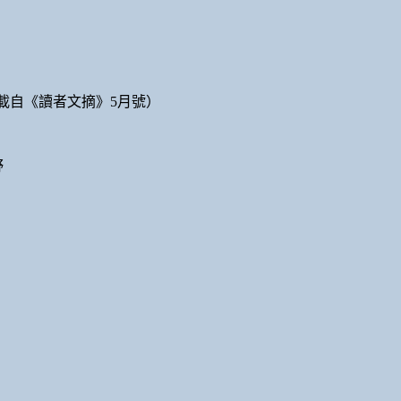
轉載自《讀者文摘》5月號）
野