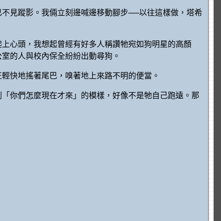
不見蹤影。我倆立刻邊喊邊移動腳步──以往這樣做，塔希
爬上心頭，我想起曾經有好多人稱讚牠宛如狗明星的高顏
公室的人與校內保全紛紛出動尋狗。
正輕快地搖著尾巴，嗅著地上來路不明的便當。
副「你們怎麼現在才來」的模樣，好像不是牠自己跑遠。那