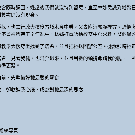
也會隨時返回，幾趟後我們就沒特別留意，直至林姊意識到塔希已
叫數次仍沒有現身。
叢找，也去行政大樓後方矮木叢中看，又去附近餐廳裡尋。恐懼
會不會被綁架了？慌亂中，林姊打電話給校安中心求救，整個辦
四教學大樓穿堂找到了塔希，並且把牠送回辦公室。據說那時牠
塔希一見著我倆，也飛奔過來，並且用牠的頭拚命蹭我的腿，一
抱得更緊。
由前，先準備好牠最愛的零食。
皮，卻收進我心底，成為對牠最深的思念。
粉絲專頁