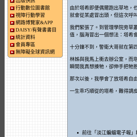
出版快訊
行動數位圖書館
由於塔希即便偶爾跑出草地，
視障行動學習
就會從某處冒出頭，但這次呼
網路博覽家&APP
我們緊張了。到管理學院旁草
DAISY/有聲書書目
值，腦海冒出一個想法：塔希
統計資料
會員專區
十分鐘不到，警衛大哥就在第
無障礙全球資訊網
林姊與我馬上衝去辦公室，而
瞬間我真想揍牠，卻伸手把牠
那次以後，我學會了放塔希自
一生乖巧順從的塔希，難得調
前往「淡江蝙蝠電子報」