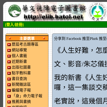
[登入/註冊]
:::左側區塊
:::中央區塊
主要選單
分享到 Facebook
推至Plurk
推至tw
歷屆考古題專區
《人生好難，怎
網站導覽
個人書籤
近期新書
文、影音/朱芯儀
出版社圖書
點字教科書
我的新書《人生
書目查詢
新聞雜誌區
囉，這一集談交
蝙蝠電子報
「身」命力電子報
老實說，這幾個
推薦與書摘