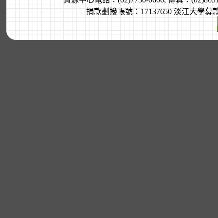
捐款劃撥帳號：17137650 淡江大