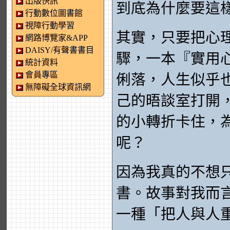
出版快訊
到底為什麼要這
行動數位圖書館
視障行動學習
其實，只要把心
網路博覽家&APP
DAISY/有聲書書目
驟，一本『實用
統計資料
會員專區
俐落，人生似乎
無障礙全球資訊網
己的晤談室打開，
的小轉折卡住，
呢？
因為我真的不想
書。故事對我而
一種「把人與人