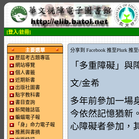
[登入/註冊]
:::左側區塊
:::中央區塊
主要選單
分享到 Facebook
推至Plurk
推至tw
歷屆考古題專區
「多重障礙」與
網站導覽
個人書籤
近期新書
文/金希
出版社圖書
點字教科書
多年前參加一場
書目查詢
新聞雜誌區
今依然記憶猶新
蝙蝠電子報
心障礙者參加，
「身」命力電子報
推薦與書摘