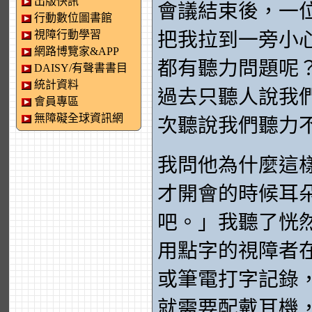
出版快訊
會議結束後，一
行動數位圖書館
視障行動學習
把我拉到一旁小
網路博覽家&APP
都有聽力問題呢
DAISY/有聲書書目
統計資料
過去只聽人說我
會員專區
無障礙全球資訊網
次聽說我們聽力
我問他為什麼這
才開會的時候耳
吧。」我聽了恍
用點字的視障者
或筆電打字記錄
就需要配戴耳機