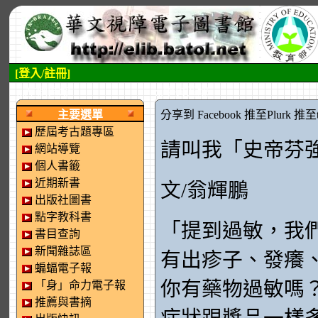
[登入/註冊]
:::左側區塊
:::中央區塊
主要選單
分享到 Facebook
推至Plurk
推至tw
歷屆考古題專區
請叫我「史帝芬
網站導覽
個人書籤
近期新書
文/翁輝鵬
出版社圖書
點字教科書
「提到過敏，我
書目查詢
新聞雜誌區
有出疹子、發癢
蝙蝠電子報
你有藥物過敏嗎
「身」命力電子報
推薦與書摘