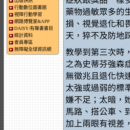
症狀跟獎品一樣
出版快訊
行動數位圖書館
藥物過敏眾多的
視障行動學習
網路博覽家&APP
損、視覺退化和
DAISY/有聲書書目
天，猝不及防地
統計資料
會員專區
無障礙全球資訊網
教學到第三次時
之為史蒂芬強森
無徵兆且退化快
太強或過弱的標
嫌不足；太暗，
馬路、搭公車、
加上兩眼有視差