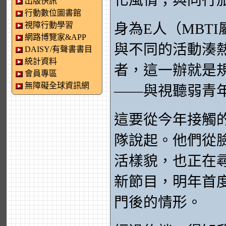
化風情；與同行
出版快訊
行動數位圖書館
視障行動學習
身為E人（MBT
網路博覽家&APP
與不同的活動湊
DAISY/有聲書書目
統計資料
者，這一辦就是
會員專區
無障礙全球資訊網
——與視聽弱青
這要從今年接觸
隊說起。他們從
活樣貌，也正在
新節目，明年首
門後的情形。