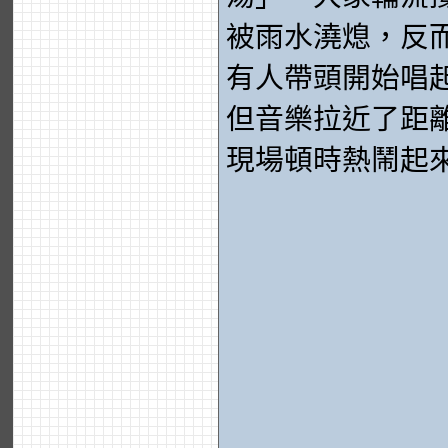
被雨水澆熄，反
有人帶頭開始唱
但音樂拉近了距
現場頓時熱鬧起