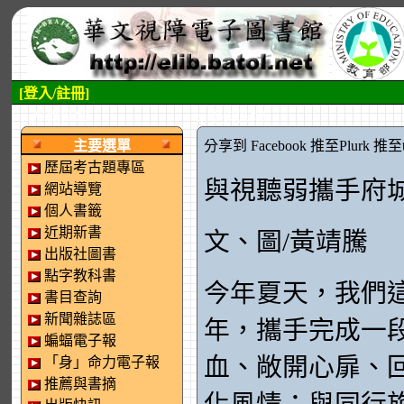
[登入/註冊]
:::左側區塊
:::中央區塊
主要選單
分享到 Facebook
推至Plurk
推至tw
歷屆考古題專區
與視聽弱攜手府
網站導覽
個人書籤
近期新書
文、圖/黃靖騰
出版社圖書
點字教科書
今年夏天，我們
書目查詢
新聞雜誌區
年，攜手完成一
蝙蝠電子報
血、敞開心扉、
「身」命力電子報
推薦與書摘