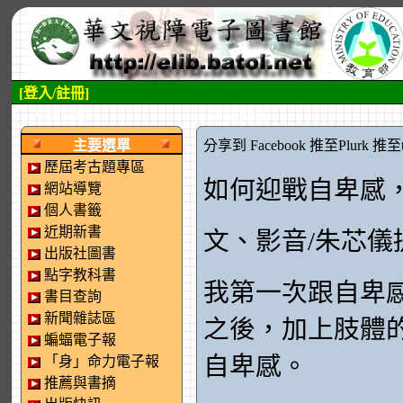
[登入/註冊]
:::左側區塊
:::中央區塊
主要選單
分享到 Facebook
推至Plurk
推至tw
歷屆考古題專區
如何迎戰自卑感
網站導覽
個人書籤
近期新書
文、影音/朱芯儀
出版社圖書
點字教科書
我第一次跟自卑感
書目查詢
新聞雜誌區
之後，加上肢體
蝙蝠電子報
自卑感。
「身」命力電子報
推薦與書摘