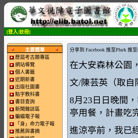
[登入/註冊]
:::左側區塊
:::中央區塊
主要選單
分享到 Facebook
推至Plurk
推至tw
歷屆考古題專區
在大安森林公園
網站導覽
個人書籤
近期新書
文/陳芸英（取
出版社圖書
點字教科書
8月23日日晚間
書目查詢
新聞雜誌區
亭用餐，計畫吃
蝙蝠電子報
「身」命力電子報
進涼亭前，我已
推薦與書摘