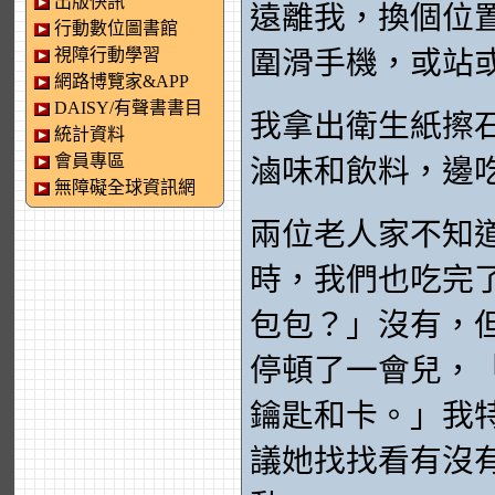
出版快訊
遠離我，換個位
行動數位圖書館
視障行動學習
圍滑手機，或站
網路博覽家&APP
DAISY/有聲書書目
我拿出衛生紙擦
統計資料
會員專區
滷味和飲料，邊
無障礙全球資訊網
兩位老人家不知
時，我們也吃完
包包？」沒有，
停頓了一會兒，
鑰匙和卡。」我
議她找找看有沒