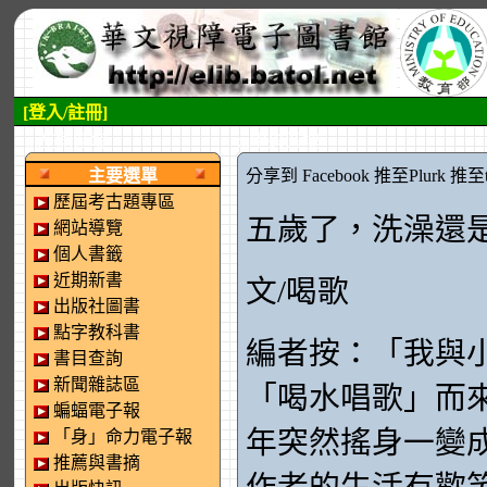
[登入/註冊]
:::左側區塊
:::中央區塊
主要選單
分享到 Facebook
推至Plurk
推至tw
歷屆考古題專區
五歲了，洗澡還
網站導覽
個人書籤
近期新書
文/喝歌
出版社圖書
點字教科書
編者按：「我與
書目查詢
新聞雜誌區
「喝水唱歌」而
蝙蝠電子報
年突然搖身一變
「身」命力電子報
推薦與書摘