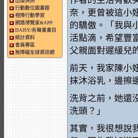
作者的生活有歡
出版快訊
行動數位圖書館
奈，更曾被這小
視障行動學習
網路博覽家&APP
的驕傲。「我與
DAISY/有聲書書目
活點滴，希望豐
統計資料
會員專區
父親面對遲緩兒
無障礙全球資訊網
前天，我家陳小
抹沐浴乳，邊擦
洗背之前，她還
洗頭？」
其實，我很想說