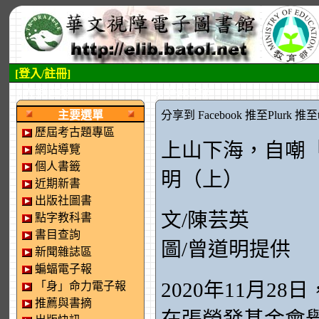
[登入/註冊]
:::左側區塊
:::中央區塊
主要選單
分享到 Facebook
推至Plurk
推至tw
歷屆考古題專區
上山下海，自嘲
網站導覽
個人書籤
明（上）
近期新書
出版社圖書
文/陳芸英
點字教科書
書目查詢
圖/曾道明提供
新聞雜誌區
蝙蝠電子報
2020年11月2
「身」命力電子報
推薦與書摘