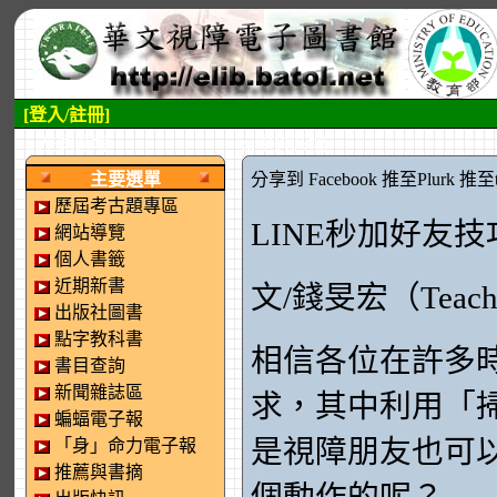
[登入/註冊]
:::左側區塊
:::中央區塊
主要選單
分享到 Facebook
推至Plurk
推至tw
歷屆考古題專區
LINE秒加好友技
網站導覽
個人書籤
近期新書
文/錢旻宏（Teache
出版社圖書
點字教科書
相信各位在許多時
書目查詢
新聞雜誌區
求，其中利用「
蝙蝠電子報
是視障朋友也可
「身」命力電子報
推薦與書摘