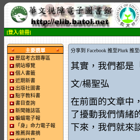
[登入/註冊]
:::左側區塊
:::中央區塊
主要選單
分享到 Facebook
推至Plurk
推至tw
歷屆考古題專區
其實，我們都是
網站導覽
個人書籤
近期新書
文/楊聖弘
出版社圖書
點字教科書
在前面的文章中
書目查詢
新聞雜誌區
了擾動我們情緒
蝙蝠電子報
下來，我們就來
「身」命力電子報
推薦與書摘