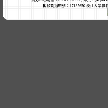
捐款劃撥帳號：17137650 淡江大