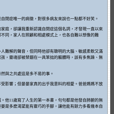
是自閉症唯一的病徵，對很多病友來說也一點都不好笑。
的家庭，卻讓我重新認識自閉症這個名詞，才發現一直以來
都不同，家人在照顧和相處模式上，也各自難以想像的難
外人難解的聲音，但同時他卻有聰明的大腦、敏感柔軟又滿
男孩，靈魂卻被禁錮在一具笨拙的軀體時，該有多焦躁、無
泰然與之共處這是多不易的事。
不受影響；但晏晏家真的出乎我意料的相愛。爸爸媽媽不放
。他11歲寫了人生的第一本書，句句都是他發自肺腑的無
晏晏是多麽渴望能有靈巧的手腳，讓他能有餘力多看幾本自