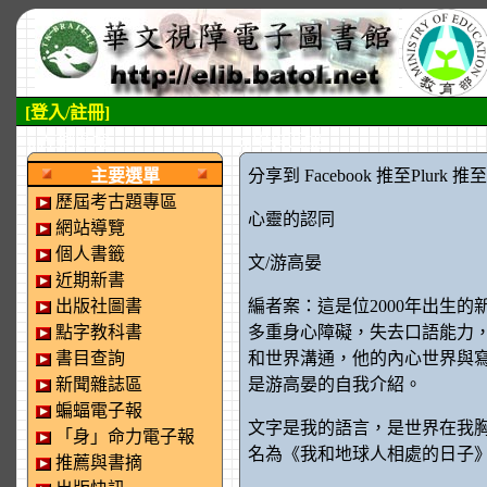
[登入/註冊]
:::左側區塊
:::中央區塊
主要選單
分享到 Facebook
推至Plurk
推至tw
歷屆考古題專區
心靈的認同
網站導覽
個人書籤
文/游高晏
近期新書
出版社圖書
編者案：這是位2000年出生
點字教科書
多重身心障礙，失去口語能力
書目查詢
和世界溝通，他的內心世界與
新聞雜誌區
是游高晏的自我介紹。
蝙蝠電子報
文字是我的語言，是世界在我
「身」命力電子報
名為《我和地球人相處的日子
推薦與書摘