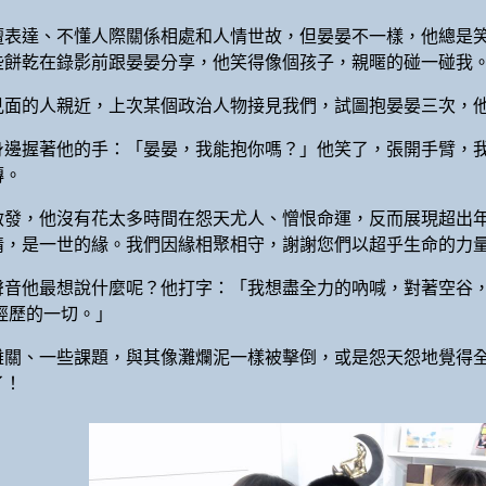
擅表達、不懂人際關係相處和人情世故，但晏晏不一樣，他總是
些餅乾在錄影前跟晏晏分享，他笑得像個孩子，親暱的碰一碰我
見面的人親近，上次某個政治人物接見我們，試圖抱晏晏三次，
身邊握著他的手：「晏晏，我能抱你嗎？」他笑了，張開手臂，
傳。
啟發，他沒有花太多時間在怨天尤人、憎恨命運，反而展現超出
情，是一世的緣。我們因緣相聚相守，謝謝您們以超乎生命的力
音他最想說什麼呢？他打字：「我想盡全力的吶喊，對著空谷，
經歷的一切。」
難關、一些課題，與其像灘爛泥一樣被擊倒，或是怨天怨地覺得
了！