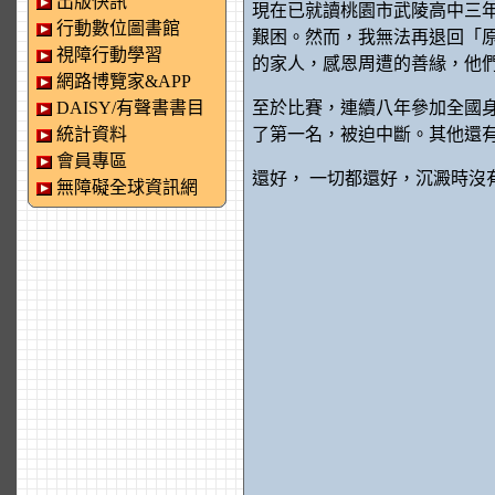
出版快訊
現在已就讀桃園市武陵高中三
行動數位圖書館
艱困。然而，我無法再退回「
視障行動學習
的家人，感恩周遭的善緣，他
網路博覽家&APP
DAISY/有聲書書目
至於比賽，連續八年參加全國身
統計資料
了第一名，被迫中斷。其他還有
會員專區
還好， 一切都還好，沉澱時
無障礙全球資訊網