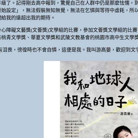
年級了。記得剛去高中報到，驚覺自己在人群中仍是那麼怯懦，
原始設定」，無法假裝無知無覺，無法在乞憐與等待中虛耗，所
們給我的遠超出我的期待。
心障礙文藝獎(文薈獎)文學組的比賽，參加文薈獎文學組的比
桃青文學獎、華夏文學獎和武陵文教基會的桃園市高中生文學獎
沒有沮喪，徬徨時也不會自憐，這便是我。我叫游高晏，歡迎到文