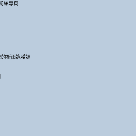
粉絲專頁
我的祈雨詠嘆調
】