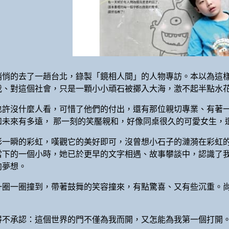
悄悄的去了一趟台北，錄製「鏡相人間」的人物專訪。本以為這
我、對這個社會，只是一顆小小頑石被擲入大海，激不起半點水
也許沒什麼人看，可惜了他們的付出，還有那位親切專業、有著一
和未來有多遠， 那一刻的笑靨親和，好像同桌很久的可愛女生，
彩一瞬的彩虹，嘆觀它的美好即可，沒曾想小石子的漣漪在彩虹的
當下的一個小時，她已於更早的文字相遇、故事攀談中，認識了
向夢想。
一圈一圈撞到，帶著鼓舞的笑容撞來，有點驚喜、又有些沉重。
。
得不承認：這個世界的門不僅為我而開，又怎能為我第一個打開