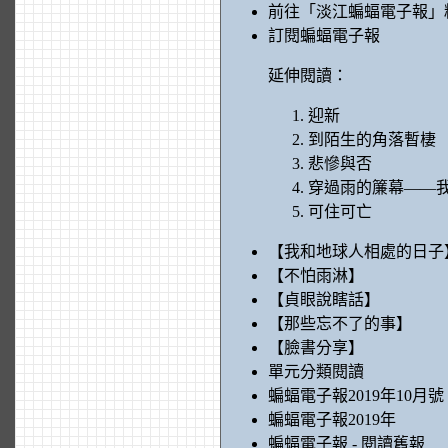
前往「淡江蝙蝠電子報」
訂閱蝙蝠電子報
延伸閱讀：
迎新
到陌生的角落暫棲
悲慘與否
穿過雨的簾幕——
可住可亡
【我和地球人相處的日子
【不怕雨淋】
【貞眼說瞎話】
【那些忘不了的事】
【臉書分享】
單元分類閱讀
蝙蝠電子報2019年10月號
蝙蝠電子報2019年
蝙蝠電子報 - 閱讀舊報