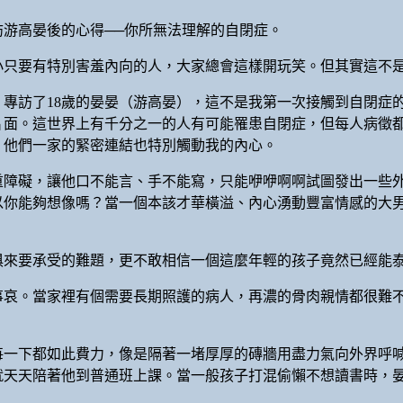
游高晏後的心得──你所無法理解的自閉症。
小只要有特別害羞內向的人，大家總會這樣開玩笑。但其實這不
」專訪了18歲的晏晏（游高晏），這不是我第一次接觸到自閉症
片面。這世界上有千分之一的人有可能罹患自閉症，但每人病徵
，他們一家的緊密連結也特別觸動我的內心。
重障礙，讓他口不能言、手不能寫，只能咿咿啊啊試圖發出一些
以你能夠想像嗎？當一個本該才華橫溢、內心湧動豐富情感的大
俱來要承受的難題，更不敢相信一個這麼年輕的孩子竟然已經能
事哀。當家裡有個需要長期照護的病人，再濃的骨肉親情都很難
每一下都如此費力，像是隔著一堵厚厚的磚牆用盡力氣向外界呼喊
就天天陪著他到普通班上課。當一般孩子打混偷懶不想讀書時，