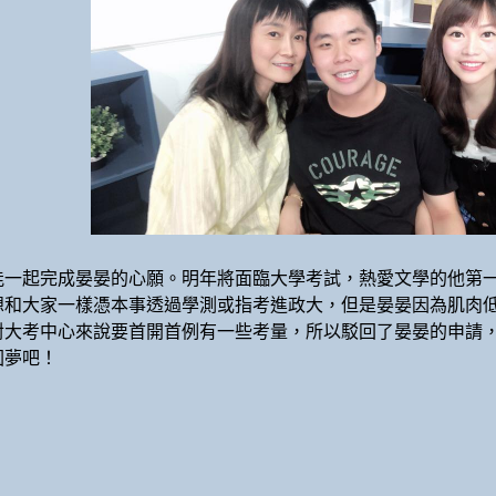
能一起完成晏晏的心願。明年將面臨大學考試，熱愛文學的他第
想和大家一樣憑本事透過學測或指考進政大，但是晏晏因為肌肉
對大考中心來說要首開首例有一些考量，所以駁回了晏晏的申請
圓夢吧！