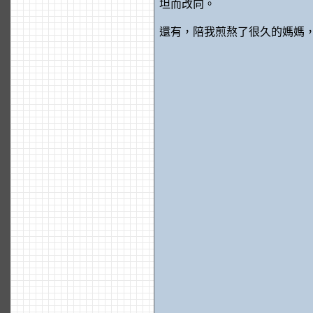
坦而改向。
還有，陪我煎熬了很久的媽媽