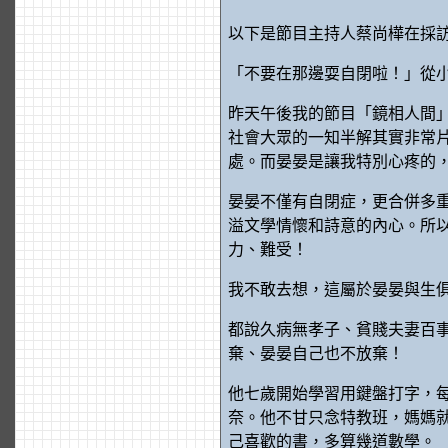
以下是節目主持人蔡尚樺在採訪
「不要在那邊耍自閉啦！」從
昨天午後我的節目「鏡相人間
社會大眾的一知半解其實非常
處。而晏晏是讓我特別心疼的
晏晏不僅有自閉症，更合併多
溢文學情懷和詩意的內心。所
力、難受！
我不敢去想，這屬於晏晏與生
都說久病無孝子、貧賤夫妻百
棄、晏晏自己也不放棄！
他七歲開始學習用鍵盤打字，
奈。他不甘只念特教班，媽媽
己喜歡的書，多算幾道數學。