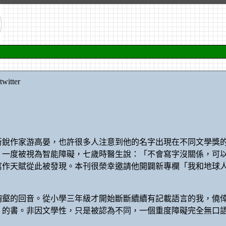
itter
的新銳作家游高晏，也許很多人注意到他的名字出現在不同文學
，一度被視為智能障礙，七歲時醫生說：「不會寫字沒關係，可
寫作天賦從此被發現。本刊很榮幸邀請他開闢新專欄「我和地球
胸壑的回音。從小學三年級才開始斷斷續續有記載語言的我，僥倖
》的書。非因文學性，只是被認為不同，一個重度障礙完全無口