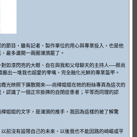
樣的節目，雖有記者、製作單位的用心與專業投入，也是他
花，最多盪開一兩圈漣漪罷了。
對如漆閃亮的大眼、自在與我和父母聊天的主持人──蔡尚
還搬出一堆我也超愛的零嘴，完全融化光鮮的專業盔甲。
霞光映照下擴散開來──尚樺姐姐在她的粉絲專頁為這次的
我，認識了一個正宗掛牌的自閉症患者；平等而同理的認
尚樺姐姐的文字，是漣漪的推手，我因為這樣的被了解驚
。以前沒有設限自己的未來，以後我也不能因路的崎嶇或平