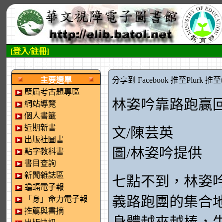
[登入/註冊]
:::左側區塊
:::中央區塊
主要選單
分享到 Facebook
推至Plurk
推至tw
歷屆考古題專區
林姿吟靠路跑贏
網站導覽
個人書籤
近期新書
文/陳芸英
出版社圖書
圖/林姿吟提供
點字教科書
書目查詢
新聞雜誌區
七點不到，林姿
蝙蝠電子報
義路跑團的集合
「身」命力電子報
推薦與書摘