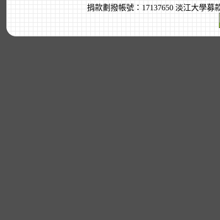
捐款劃撥帳號：17137650 淡江大