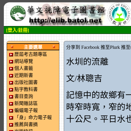
[登入/註冊]
:::左側區塊
:::中央區塊
主要選單
分享到 Facebook
推至Plurk
推至tw
歷屆考古題專區
水圳的流離
網站導覽
個人書籤
近期新書
文/林聰吉
出版社圖書
點字教科書
記憶中的故鄉有
書目查詢
新聞雜誌區
時窄時寬，窄的
蝙蝠電子報
十公尺。平日水
「身」命力電子報
推薦與書摘