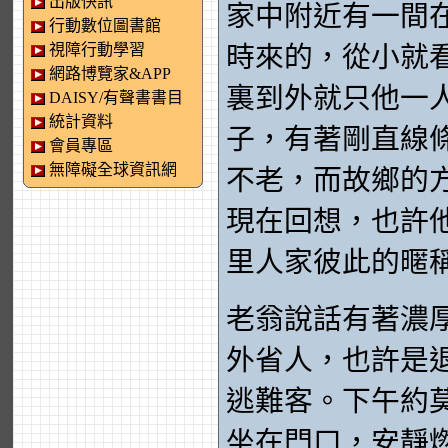
出版快訊
家中附近有一間
行動數位圖書館
視障行動學習
時來的，從小就
網路博覽家&APP
裏到外就只他一
DAISY/有聲書書目
統計資料
子，有著剛直線
會員專區
無障礙全球資訊網
不老，而故鄉的
現在回想，也許
里人家彼此的暱
老翁說話有著濃
外省人，也許是
逃難客。下午約
坐在門口，安靜