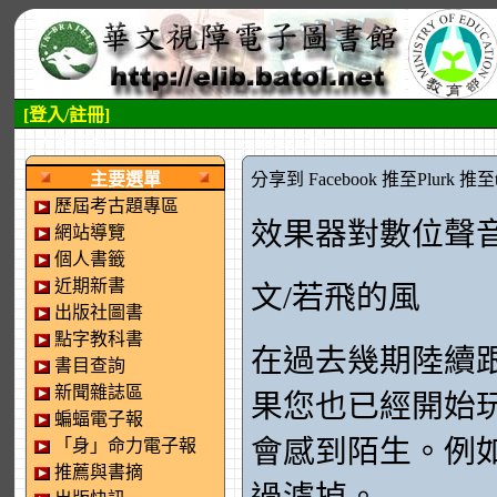
[登入/註冊]
:::左側區塊
:::中央區塊
主要選單
分享到 Facebook
推至Plurk
推至tw
歷屆考古題專區
效果器對數位聲
網站導覽
個人書籤
近期新書
文/若飛的風
出版社圖書
點字教科書
在過去幾期陸續
書目查詢
新聞雜誌區
果您也已經開始
蝙蝠電子報
會感到陌生。例
「身」命力電子報
推薦與書摘