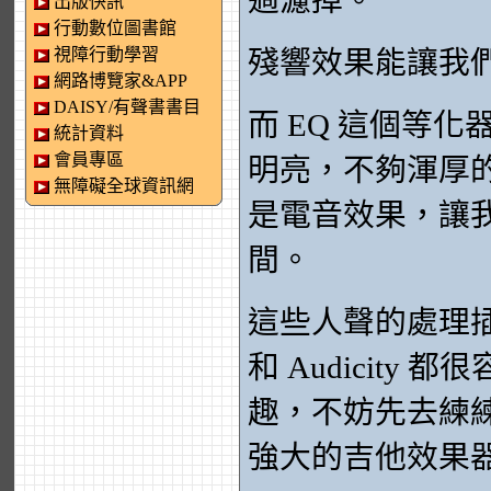
過濾掉。
出版快訊
行動數位圖書館
視障行動學習
殘響效果能讓我
網路博覽家&APP
DAISY/有聲書書目
而 EQ 這個等
統計資料
會員專區
明亮，不夠渾厚
無障礙全球資訊網
是電音效果，讓
間。
這些人聲的處理插件
和 Audicit
趣，不妨先去練
強大的吉他效果器 GU