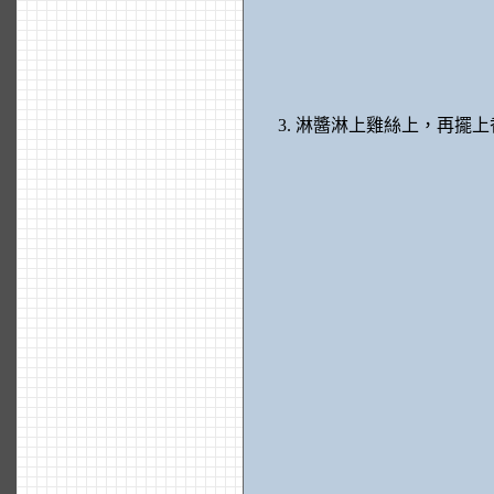
淋醬淋上雞絲上，再擺上