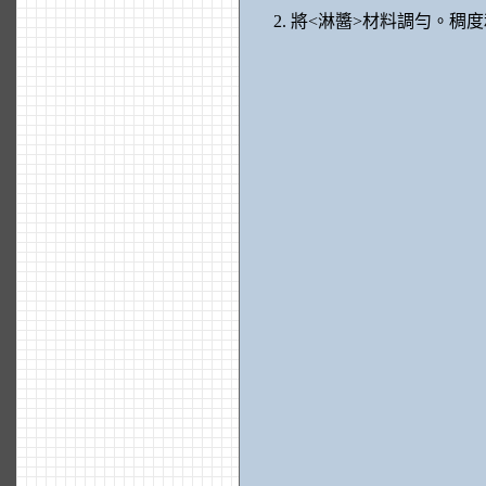
將<淋醬>材料調勻。稠