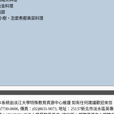
黃金料理
清甜
小樹，怎麼煮都美菜料理
本系統由
淡江大學特殊教育資源中心
維護 如有任何建議歡迎
來信
730-0606, 傳真：(02)8631-9073, 地址：25137新北市淡水區英