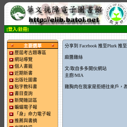
[登入/註冊]
:::左側區塊
:::中央區塊
主要選單
分享到 Facebook
推至Plurk
推至tw
歷屆考古題專區
麻醬雞絲
網站導覽
個人書籤
文/取自多多開伙網站
近期新書
主廚/MIA
出版社圖書
點字教科書
雞胸肉在我家是拒絕往來戶，
書目查詢
新聞雜誌區
蝙蝠電子報
「身」命力電子報
推薦與書摘