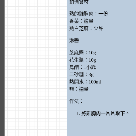
預備食材
熟的雞胸肉：一份
香菜：適量
熟白芝麻：少許
淋醬
芝麻醬：10g
花生醬：10g
烏醋：1小匙
二砂糖：3g
熱開水：100ml
鹽：適量
作法：
將雞胸肉一片片取下。