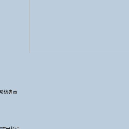
粉絲專頁
出糯米料理