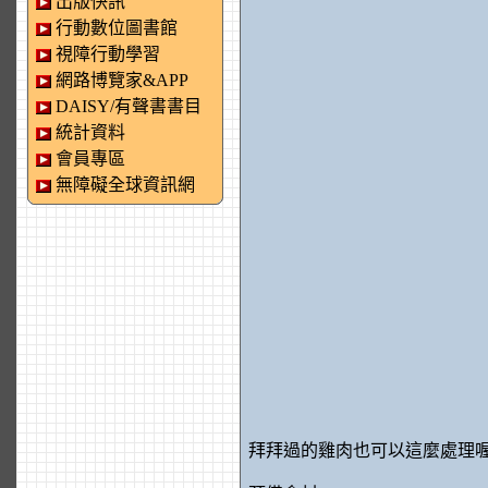
出版快訊
行動數位圖書館
視障行動學習
網路博覽家&APP
DAISY/有聲書書目
統計資料
會員專區
無障礙全球資訊網
拜拜過的雞肉也可以這麼處理