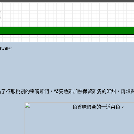
itter
為了征服挑剔的歪嘴雞們，整隻熟雞加熱保留雞隻的鮮甜，再想