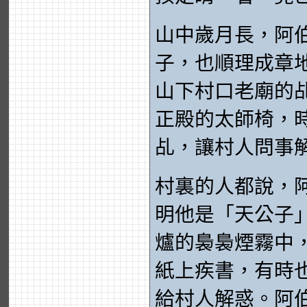
山中歲月長，阿
子，也順理成章
山下村口老廟的
正殿的太師椅，
乩，讓村人問事
村裏的人都說，
明他是「天公子
爐的裊裊煙霧中
紙上疾書，有時
給村人解惑。阿