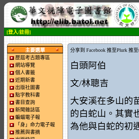
[登入/註冊]
:::左側區塊
:::中央區塊
主要選單
分享到 Facebook
推至Plurk
推至tw
歷屆考古題專區
白頭阿伯
網站導覽
個人書籤
近期新書
文/林聰吉
出版社圖書
點字教科書
大安溪在多山的
書目查詢
新聞雜誌區
的白蛇山。其實
蝙蝠電子報
為他與白蛇的初
「身」命力電子報
推薦與書摘