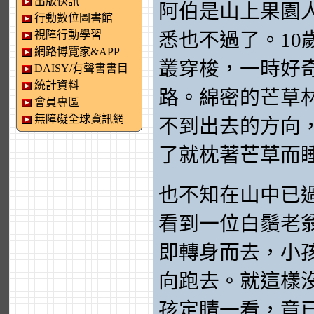
出版快訊
阿伯是山上果園
行動數位圖書館
視障行動學習
悉也不過了。1
網路博覽家&APP
叢穿梭，一時好
DAISY/有聲書書目
統計資料
路。綿密的芒草
會員專區
無障礙全球資訊網
不到出去的方向
了就枕著芒草而
也不知在山中已
看到一位白鬚老
即轉身而去，小
向跑去。就這樣
孩定睛一看，竟