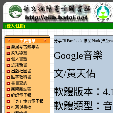
[登入/註冊]
:::左側區塊
:::中央區塊
主要選單
分享到 Facebook
推至Plurk
推至twi
歷屆考古題專區
Google音樂
網站導覽
個人書籤
近期新書
文/黃天佑
出版社圖書
點字教科書
書目查詢
軟體版本：4.
新聞雜誌區
蝙蝠電子報
「身」命力電子報
軟體類型：音
推薦與書摘