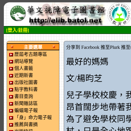
[登入/註冊]
:::左側區塊
:::中央區塊
主要選單
分享到 Facebook
推至Plurk
推至tw
歷屆考古題專區
最好的媽媽
網站導覽
個人書籤
近期新書
文/楊昀芝
出版社圖書
點字教科書
兒子學校校慶，
書目查詢
新聞雜誌區
昂首闊步地帶著
蝙蝠電子報
為了避免學校同
「身」命力電子報
推薦與書摘