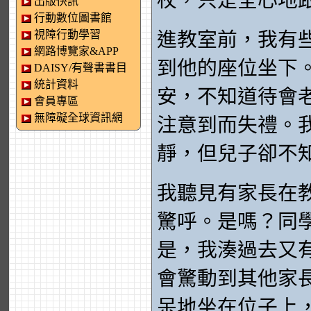
杖，只是全心地
出版快訊
行動數位圖書館
視障行動學習
進教室前，我有
網路博覽家&APP
到他的座位坐下
DAISY/有聲書書目
統計資料
安，不知道待會
會員專區
無障礙全球資訊網
注意到而失禮。
靜，但兒子卻不
我聽見有家長在
驚呼。是嗎？同
是，我湊過去又
會驚動到其他家
呆地坐在位子上