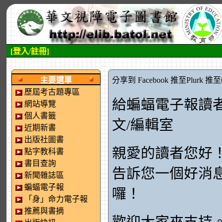
[登入/註冊]
:::左側區塊
:::中央區塊
主要選單
分享到 Facebook
推至Plurk
推至tw
歷屆考古題專區
給蝙蝠電子報讀
網站導覽
個人書籤
文/編輯室
近期新書
出版社圖書
親愛的讀者您好
點字教科書
書目查詢
告訴您一個好消
新聞雜誌區
蝙蝠電子報
囉！
「身」命力電子報
推薦與書摘