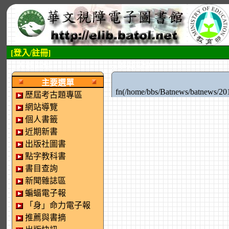
[登入/註冊]
:::左側區塊
:::中央區塊
主要選單
fn(/home/bbs/Batnews/batnews
歷屆考古題專區
網站導覽
個人書籤
近期新書
出版社圖書
點字教科書
書目查詢
新聞雜誌區
蝙蝠電子報
「身」命力電子報
推薦與書摘