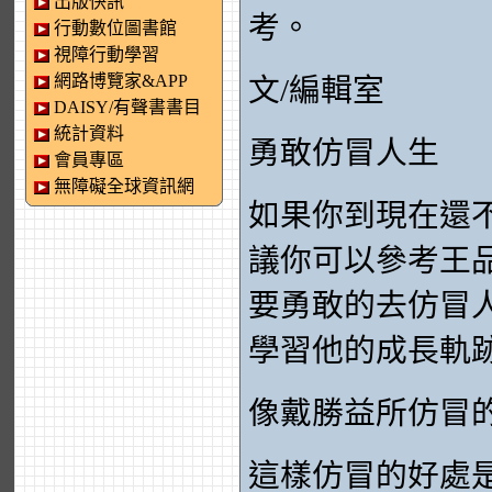
出版快訊
考。
行動數位圖書館
視障行動學習
網路博覽家&APP
文/編輯室
DAISY/有聲書書目
統計資料
勇敢仿冒人生
會員專區
無障礙全球資訊網
如果你到現在還
議你可以參考王
要勇敢的去仿冒
學習他的成長軌
像戴勝益所仿冒
這樣仿冒的好處