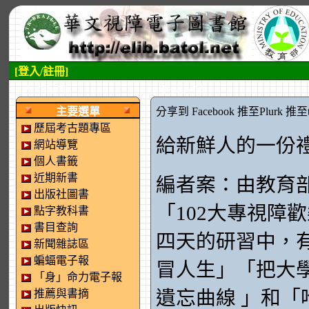
[登入/註冊]
:::左側區塊
:::中央區塊
主要選單
分享到 Facebook
推至Plurk
推至tw
歷屆考古題專區
給新鮮人的一份
網站導覽
個人書籤
近期新書
編者案：由教育
出版社圖書
「102大專視障
點字教科書
書目查詢
四天的研習中，
新聞雜誌區
蝙蝠電子報
冒人生」「把大學
「身」命力電子報
遺忘曲線 」和
推薦與書摘