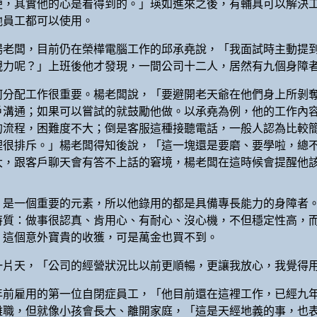
便，其實他的心是看得到的。」瑛如進來之後，有輔具可以解決
他員工都可以使用。
楊老闆，目前仍在榮樺電腦工作的邱承堯說，「我面試時主動提
視力呢？」上班後他才發現，一間公司十二人，居然有九個身
何分配工作很重要。楊老闆說，「要避開老天爺在他們身上所剝
戶溝通；如果可以嘗試的就鼓勵他做。以承堯為例，他的工作內
的流程，困難度不大；倒是客服這種接聽電話，一般人認為比較
裡很排斥。」楊老闆得知後說，「這一塊還是要磨、要學啦，總
大，跟客戶聊天會有答不上話的窘境，楊老闆在這時候會提醒他
」是一個重要的元素，所以他錄用的都是具備專長能力的身障者
特質：做事很認真、肯用心、有耐心、沒心機，不但穩定性高，
，這個意外寶貴的收獲，可是萬金也買不到。
一片天，「公司的經營狀況比以前更順暢，更讓我放心，我覺
年前雇用的第一位自閉症員工，「他目前還在這裡工作，已經九
離職，但就像小孩會長大、離開家庭，「這是天經地義的事，也