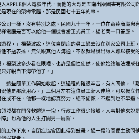
入APPLE個人電腦年代，而他的大哥是五南出版圖書有限公
就是現在的榮樺電腦，那是民國七十五年的事。
般公司一樣，沒有特別之處。民國九十一年，一位在育達商職患
榮樺電腦是否可以給他一個機會當正式員工，楊老闆一口答應。
的過程，」楊榮波說，這位自閉症的員工過去沒在別家公司上班
是他不擅表達，無法跟其他人溝通，不然就是說出讓人難以接受
程，楊榮波多少看在眼裡。也許是個性使然，使他始終無法達成
我只好親自下海帶他了。」
……這些簡單工作開始教起，這過程的確很辛苦，有人問他，「
何況他是那麼用心。」三個月左右這位員工漸入佳境，可以獨立
闆在或不在，他都一樣地認真努力，絕不偷懶，不遲到也不早退
的領域都在開發軟體這一塊，行政工作很少接觸，人事對他來說
身障」也為他的人生打開另一扇窗，
利的工作下來，自閉症協會因此得到鼓舞，過一段時間便主動問
是個弱智者。