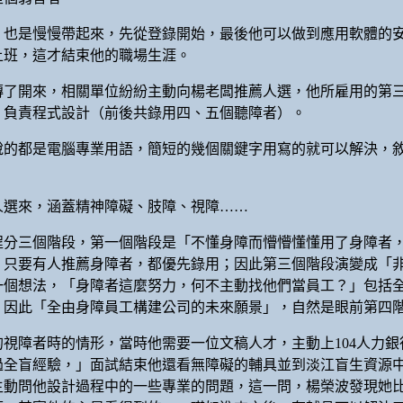
，也是慢慢帶起來，先從登錄開始，最後他可以做到應用軟體的
上班，這才結束他的職場生涯。
傳了開來，相關單位紛紛主動向楊老闆推薦人選，他所雇用的第
，負責程式設計（前後共錄用四、五個聽障者）。
說的都是電腦專業用語，簡短的幾個關鍵字用寫的就可以解決，
人選來，涵蓋精神障礙、肢障、視障……
程分三個階段，第一個階段是「不懂身障而懵懵懂懂用了身障者
，只要有人推薦身障者，都優先錄用；因此第三個階段演變成「
一個想法，「身障者這麼努力，何不主動找他們當員工？」包括
，因此「全由身障員工構建公司的未來願景」，自然是眼前第
視障者時的情形，當時他需要一位文稿人才，主動上104人力
過全盲經驗，」面試結束他還看無障礙的輔具並到淡江盲生資源
主動問他設計過程中的一些專業的問題，這一問，楊榮波發現她