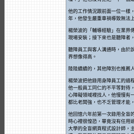
他的工作情況跟前面一位一樣
年，他發生嚴重車禍導致無法
楊榮波的「輔導經驗」在業界
現場安裝；接下來也是聽障者
聽障員工與客人溝通時，由於
界想像得高。
陸陸續續的，其他障別也推薦
楊榮波把他錄用身障員工的過
他一般員工同仁的不平等對待
心障礙領域裡找人，他慢慢有
都比老闆強，也不乏管理才能
他回憶六年前第一次錄用全盲的
時心裡很惶恐，畢竟沒有任用
大學的全盲網頁程式設計師，