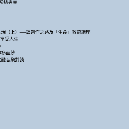
粉絲專頁
哲瑞（上）──談創作之路及「生命」教育講座
力享受人生
牽
神祕面紗
共融音樂對談