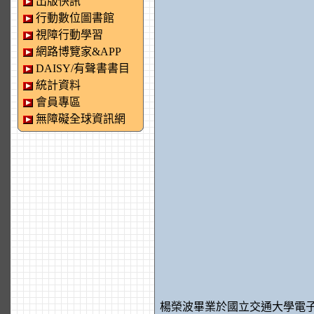
出版快訊
行動數位圖書館
視障行動學習
網路博覽家&APP
DAISY/有聲書書目
統計資料
會員專區
無障礙全球資訊網
楊榮波畢業於國立交通大學電子