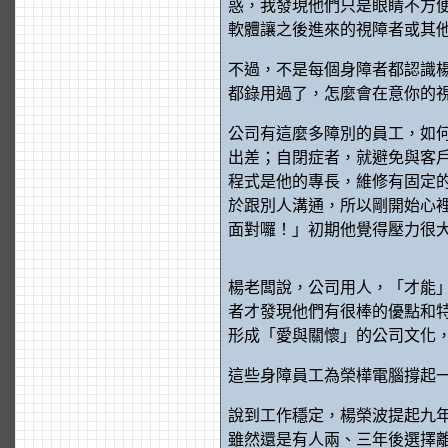
惑，我發現他們只是眼睛不方
軟體讓之後進來的視障者或其
不過，不是每個身障者都認識
都錄用過了，怎麼會在意你的
公司有這麼多障別的員工，如
出差；自閉症者，就避免與客
程式是他的專長，維修有固定
於跟別人溝通，所以剛開始心
面對囉！」初期他覺得壓力很
楊老闆說，公司用人，「才能
者才發現他們有很棒的優點和
形成「愛與關懷」的公司文化
這些身障員工為榮樺電腦撐起
說到工作穩定，楊榮波提起九
雖然還是有人兩、三年後選擇