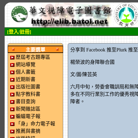
[登入/註冊]
:::左側區塊
:::中央區塊
主要選單
分享到 Facebook
推至Plurk
推至tw
歷屆考古題專區
楊榮波的身障聯合國
網站導覽
個人書籤
文/圖∕陳芸英
近期新書
出版社圖書
六月中旬，勞委會職訓局和無
點字教科書
多在不同行業別工作的優秀視
書目查詢
障者。
新聞雜誌區
蝙蝠電子報
「身」命力電子報
推薦與書摘