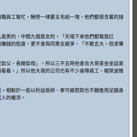
離職員工幫忙，酬勞一律要五毛給一塊，他們都很含蓄的接
么是男的，中間九個是女的，「天塌下來他們都幫我扛
極賺錢的態度，更不會與同業去競爭，「不敢言大，但求專
兄如父、長嫂如母」，所以三不五時他會去大哥家坐坐話家
用看看，」所以他大哥的公司也有不少身障員工，楊榮波推
獎。相較於一些以利益掛帥、寧可被罰款也不願進用足額身
感人的暖流。