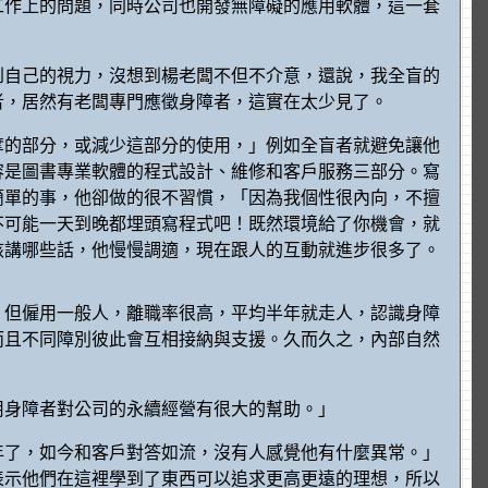
工作上的問題，同時公司也開發無障礙的應用軟體，這一套
到自己的視力，沒想到楊老闆不但不介意，還說，我全盲的
障者，居然有老闆專門應徵身障者，這實在太少見了。
奪的部分，或減少這部分的使用，」例如全盲者就避免讓他
容是圖書專業軟體的程式設計、維修和客戶服務三部分。寫
簡單的事，他卻做的很不習慣，「因為我個性很內向，不擅
不可能一天到晚都埋頭寫程式吧！既然環境給了你機會，就
該講哪些話，他慢慢調適，現在跟人的互動就進步很多了。
。但僱用一般人，離職率很高，平均半年就走人，認識身障
而且不同障別彼此會互相接納與支援。久而久之，內部自然
得用身障者對公司的永續經營有很大的幫助。」
年了，如今和客戶對答如流，沒有人感覺他有什麼異常。」
表示他們在這裡學到了東西可以追求更高更遠的理想，所以