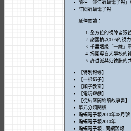
前往「淡江蝙蝠電子報」
訂閱蝙蝠電子報
延伸閱讀：
全方位的視障者張
謝國楨以0.05的視
千里姻緣「一線」
揭開導盲犬學校的
許哲誠與范德騰的
【特別報導】
【一根繩子】
【順子教室】
【電玩遊戲】
【從結尾開始讀故事書】
單元分類閱讀
蝙蝠電子報2010年08月號
蝙蝠電子報2010年
蝙蝠電子報 - 閱讀舊報