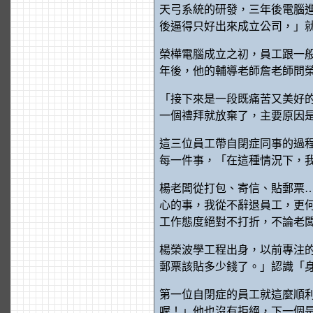
天弓系統的研發，三年後電腦進
後逼得只好出來成立公司，」
榮樺電腦成立之初，員工跟一
年後，他的輔導老師詹老師問
「接下來是一段既痛苦又美好
一個禮拜就放棄了，主要原因
這三位員工帶自閉症同事的過
每一件事，「在這種情況下，
楊老闆從打包、寄信、貼郵票
心的事，我從不辭退員工，更
工作態度絕對不打折，不論老
楊榮波學工程出身，以前專注
郵票該貼多少錢了。」認識「
第一位自閉症的員工就這麼順
喔！」他也沒有拒絕，下一個