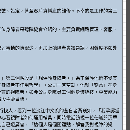
安裝、設定，甚至客戶資料庫的維修。不幸的是工作的第三
三位身障者是聽障協會介紹的，主要負責網路管理、客服、
敘述事情的情況少，再加上聽障者會讀唇語，困難度不如外
，」第二個階段是「想保護身障者，」為了保護他們不受其
非身障者不任用哲學」，公司一有空缺，他就「刻意」在身
全盲的視障者，如今公司身障員工個個身懷絕技，專業能力
四階段主要目標。
銀行找人，看到一位淡江中文系的全盲者黃瑛如，「我承認當
中心看視障者如何運用輔具，同時電話訪視一位任職於清華
比自己還厲害，「這個人是個關鍵點，解答我對視障的疑