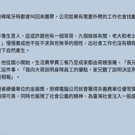
榮樺尾牙時都會叫回來團聚，公司如果有需要外聘的工作也會找
不像生意人，這或許跟他有一個哥哥、九個姊姊有關，老大和老
，」慢慢養成他不技不求與世無爭的個性，出社會工作也沒有積
境下自然產生。
，他從國小開始，生活費學費三餐乃至成家都由哥嫂張羅，「長
工這件事。「我向大哥說明身障員工的優點，家兄聽了說明決定
好道相報」。
礙者績優單位的金展獎，榮樺電腦公司就曾獲得非義務單位優等
顯得可貴，同時也展現了社會公義的精神，為臺灣社會注入一股