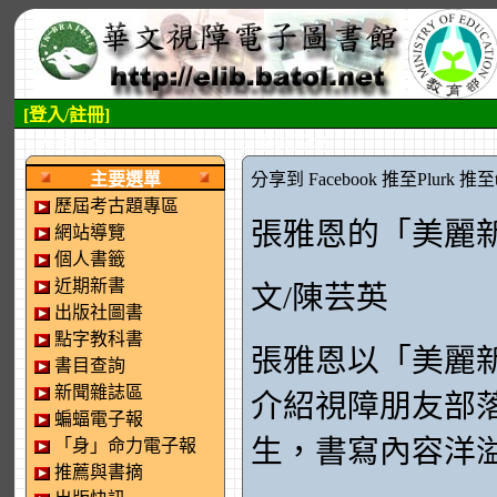
[登入/註冊]
:::左側區塊
:::中央區塊
主要選單
分享到 Facebook
推至Plurk
推至tw
歷屆考古題專區
張雅恩的「美麗
網站導覽
個人書籤
近期新書
文/陳芸英
出版社圖書
點字教科書
張雅恩以「美麗
書目查詢
新聞雜誌區
介紹視障朋友部
蝙蝠電子報
生，書寫內容洋
「身」命力電子報
推薦與書摘