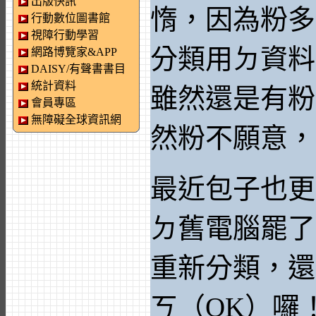
出版快訊
惰，因為粉多
行動數位圖書館
視障行動學習
分類用ㄉ資料
網路博覽家&APP
DAISY/有聲書書目
統計資料
雖然還是有粉
會員專區
無障礙全球資訊網
然粉不願意，
最近包子也更
ㄉ舊電腦罷了
重新分類，還
ㄎ（OK）囉