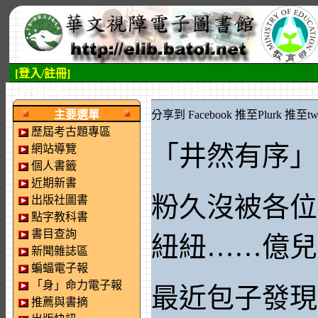
[登入/註冊]
:::左側區塊
:::中央區塊
主要選單
分享到 Facebook
推至Plurk
推至twi
歷屆考古題專區
「井然有序」
網站導覽
個人書籤
近期新書
粉久沒被各位
出版社圖書
點字教科書
書目查詢
紐紐……億兒
新聞雜誌區
蝙蝠電子報
「身」命力電子報
最近包子發現
推薦與書摘