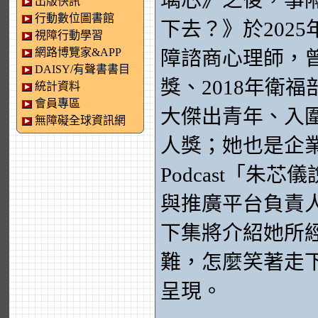
璃芯》之後，事
出版快訊
行動數位圖書館
下去？》於202
視障行動學習
網路博覽家&APP
障諮商心理師，
DAISY/有聲書書目
獎、2018年衛
統計資料
會員專區
大傑出青年、入圍
無障礙全球資訊網
人獎；她也是企
Podcast「
與推廣平台負責
下集將介紹她所
難，怎麼笑著走
呈現。