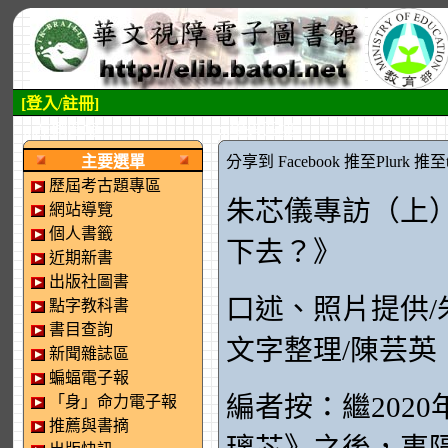
[登入/註冊]
:::左側區塊
:::中央區塊
主要選單
分享到 Facebook
推至Plurk
推至tw
歷屆考古題專區
朱芯儀專訪（上
網站導覽
個人書籤
下去？》
近期新書
出版社圖書
口述、照片提供/
點字教科書
書目查詢
文字整理/陳芸英
新聞雜誌區
蝙蝠電子報
編者按：繼202
「身」命力電子報
推薦與書摘