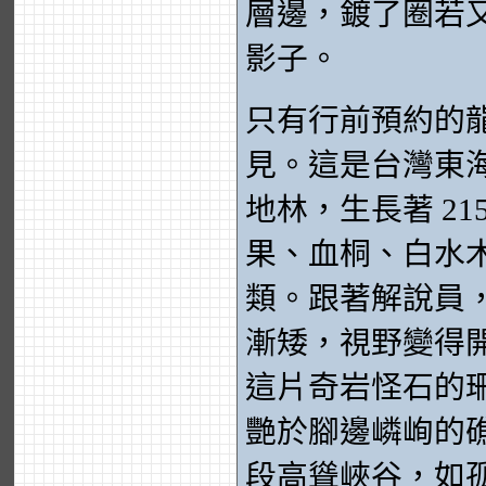
層邊，鍍了圈若
影子。
只有行前預約的
見。這是台灣東
地林，生長著 2
果、血桐、白水
類。跟著解說員
漸矮，視野變得
這片奇岩怪石的
艷於腳邊嶙峋的
段高聳峽谷，如