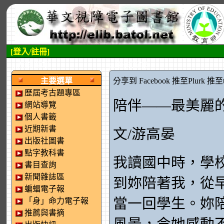
[登入/註冊]
:::左側區塊
:::中央區塊
主要選單
分享到 Facebook
推至Plurk
推至tw
歷屆考古題專區
陪伴——最美麗
網站導覽
個人書籤
近期新書
文/游高晏
出版社圖書
點字教科書
我讀國中時，學
書目查詢
新聞雜誌區
到妳陪著我，從
蝙蝠電子報
當一回學生。妳
「身」命力電子報
推薦與書摘