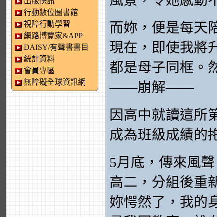
風景，令她感動
出版快訊
行動數位圖書館
視障行動學習
而妳，便是每天
網路博覽家&APP
現在，即使我將
DAISY/有聲書書目
統計資料
都是母子同框。
會員專區
無障礙全球資訊網
——崩解——
因高中就讀這所
成為班級成績的拖
5月底，傳來風
高二，分組後重
妳愕然了，我的