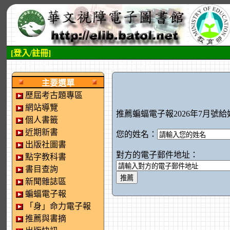
[登入/註冊]
:::左側區塊
:::中央區塊
主要選單
歷屆考古題專區
網站導覽
推薦蝙蝠電子報2026年7月號給
個人書籤
近期新書
您的姓名：
出版社圖書
對方的電子郵件地址：
點字教科書
書目查詢
新聞雜誌區
蝙蝠電子報
「身」命力電子報
推薦與書摘