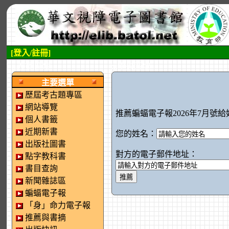
[登入/註冊]
:::左側區塊
:::中央區塊
主要選單
歷屆考古題專區
網站導覽
推薦蝙蝠電子報2026年7月號給
個人書籤
近期新書
您的姓名：
出版社圖書
對方的電子郵件地址：
點字教科書
書目查詢
新聞雜誌區
蝙蝠電子報
「身」命力電子報
推薦與書摘