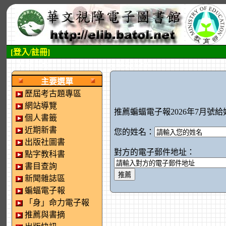
[登入/註冊]
:::左側區塊
:::中央區塊
主要選單
歷屆考古題專區
網站導覽
推薦蝙蝠電子報2026年7月號給
個人書籤
近期新書
您的姓名：
出版社圖書
對方的電子郵件地址：
點字教科書
書目查詢
新聞雜誌區
蝙蝠電子報
「身」命力電子報
推薦與書摘