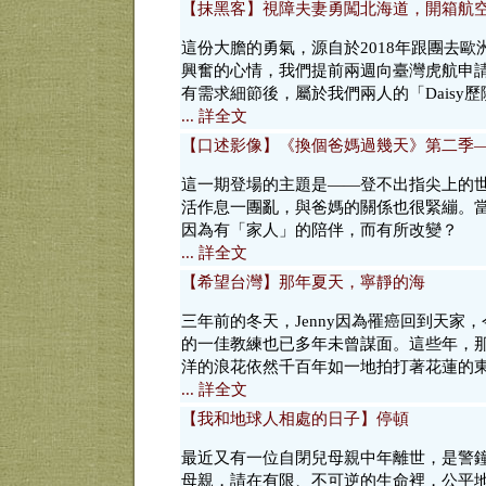
【抹黑客】視障夫妻勇闖北海道，開箱航
這份大膽的勇氣，源自於2018年跟團去
興奮的心情，我們提前兩週向臺灣虎航申
有需求細節後，屬於我們兩人的「Daisy
... 詳全文
【口述影像】《換個爸媽過幾天》第二季
這一期登場的主題是——登不出指尖上的
活作息一團亂，與爸媽的關係也很緊繃。
因為有「家人」的陪伴，而有所改變？
... 詳全文
【希望台灣】那年夏天，寧靜的海
三年前的冬天，Jenny因為罹癌回到天家
的一佳教練也已多年未曾謀面。這些年，
洋的浪花依然千百年如一地拍打著花蓮的
... 詳全文
【我和地球人相處的日子】停頓
最近又有一位自閉兒母親中年離世，是警
母親，請在有限、不可逆的生命裡，公平