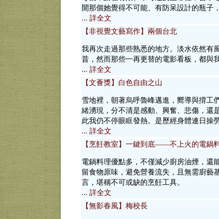
開那個她覺得不可能、有防呆設計的瓶子
... 詳全文
【非視覺文藝寫作】兩個台北
我再次走過那些熟悉的地方。淡水依然有
昔，然而那些一再更替的電影看板，都與
... 詳全文
【文薈獎】白色自由之山
雪地裡，朝著烏呼魯峰邁進，嚮導與揹工
緒湧現，分不清是感動、興奮、悲傷，還
此我仍不停眼眶發熱。是歷經身體連日操
... 詳全文
【烹飪教室】一鍵到底——不上火的電鍋
電鍋料理優點多，不僅減少廚房油煙，還
留食物原味，避免營養流失，且無需廚藝
言，堪稱不可或缺的烹飪工具。
... 詳全文
【無影春風】梅校長