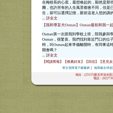
在梅校長的心底，最想喚起的，顯然是那
團，也許所有的人生風景都會不同，但是
生，卻可以選擇記憶，眼前這老人想的講
... 詳全文
【我和導盲犬Osman】Osman最初和我
Osman第一次跟我到學校上班，陪我參
Osman，很驚喜。我們找到靠近門口的位
時，叫Osman起來準備離開時，有同事這
開會嗎？
... 詳全文
【閱讀舊報】
【推薦好友】
【回信】
【意見反
｜
華文視障電子圖書網
無障礙全球資
地址：(25137)新北市淡水
電話：(02)7730