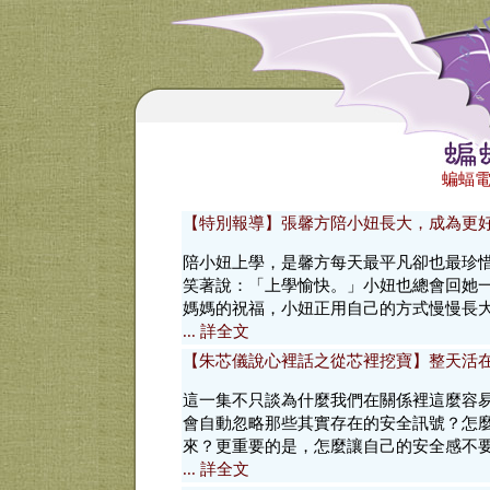
蝙蝠電
【特別報導】張馨方陪小妞長大，成為更
陪小妞上學，是馨方每天最平凡卻也最珍
笑著說：「上學愉快。」小妞也總會回她
媽媽的祝福，小妞正用自己的方式慢慢長
... 詳全文
【朱芯儀說心裡話之從芯裡挖寶】整天活
這一集不只談為什麼我們在關係裡這麼容
會自動忽略那些其實存在的安全訊號？怎
來？更重要的是，怎麼讓自己的安全感不
... 詳全文