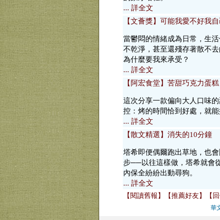
... 詳全文
【文薈獎】可能我愛不好我自
當鬱悶的情緒成為日常，生活
不乾淨，甚至還殘存著散不去
為什麼要我來承受？
... 詳全文
【阿宏食堂】苦甜巧克力蛋糕
這次分享一款偏向大人口味的
控：烤的時間恰到好處，就能
... 詳全文
【散文精選】消失的10分鐘
塔希即便偶爾跑出草地，也會
步──以往這樣做，塔希就會
內保全紛紛出動尋狗。
... 詳全文
【閱讀舊報】
【推薦好友】
【回
華