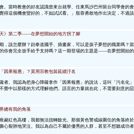
會。當時教會的好友認識曾來台就學、任東馬沙巴州留台同學會的會
覺得這個機會蠻好的，不如試試看。」殷蓉勇敢地作出決定，不過該
天》第二季——在夢想開始的地方拐了腳
期，該怎麼辦？跆拳道國手、插畫家，可以是孩子夢想的職業嗎？當
的你會完全放手給予支持嗎？這一期登場的主題是——在夢想開始的
「因果報應」？莫用宗教包裝延續汙名
礙者。我認為把身心障礙拿作「因果報應」的說法，這叫「污名化」
不覺中以那樣的方式理解他們。語言的力量就在此，不需要刻意的惡
界總有我的角落
座赭紅色高樓，我都無法扭轉餘光。那個黃色警戒線圍住的角落終於
撕心裂肺地哭泣。我以為自己不屬於優秀的人群，甚至不想聽成功者