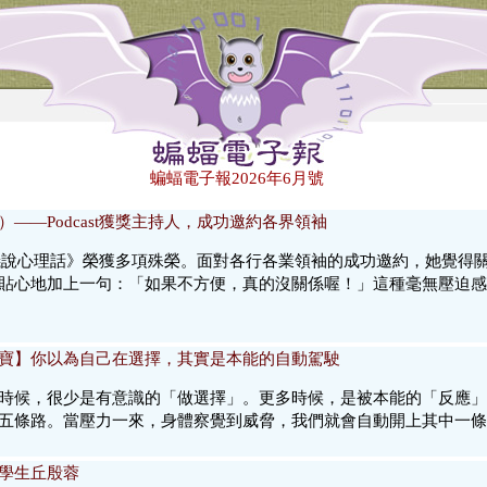
蝙蝠電子報2026年6月號
——Podcast獲獎主持人，成功邀約各界領袖
朱心儀說心理話》榮獲多項殊榮。面對各行各業領袖的成功邀約，她覺
貼心地加上一句：「如果不方便，真的沒關係喔！」這種毫無壓迫感
寶】你以為自己在選擇，其實是本能的自動駕駛
時候，很少是有意識的「做選擇」。更多時候，是被本能的「反應」
五條路。當壓力一來，身體察覺到威脅，我們就會自動開上其中一條
學生丘殷蓉