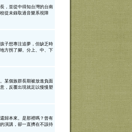
長，並從中得知台灣的台南
校從未錄取過音樂系視障
孩子想專注追夢，但缺乏時
地方拐了腳。分上、中、下
。某個族群長期被放進負面
意，反覆出現就足以慢慢塑
還歸本來。是那裡嗎？曾有
的演講，卻一直擠在不該待