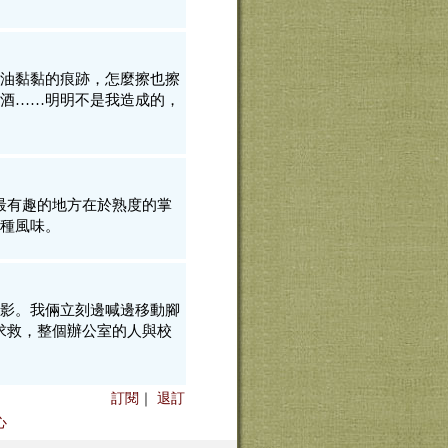
油黏黏的痕跡，怎麼擦也擦
酒……明明不是我造成的，
最有趣的地方在於熟度的掌
種風味。
影。我倆立刻邊喊邊移動腳
求救，整個辦公室的人與校
訂閱
｜
退訂
心