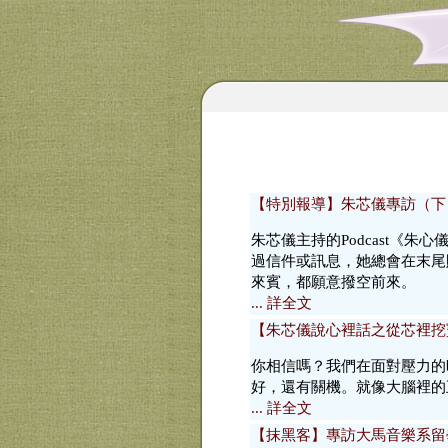
【特別報導】朱芯儀專訪（下）
朱芯儀主持的Podcast《
過信件或訊息，她總會在末尾
來賓，都願意撥空前來。
... 詳全文
【朱芯儀說心裡話之從芯裡挖
你相信嗎？我們在面對壓力的
好，還有關機。就像大腦裡的
... 詳全文
【抹黑客】專訪大馬音樂系留