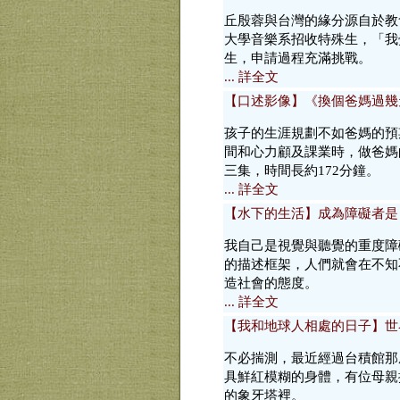
丘殷蓉與台灣的緣分源自於教
大學音樂系招收特殊生，「我
生，申請過程充滿挑戰。
... 詳全文
【口述影像】《換個爸媽過幾
孩子的生涯規劃不如爸媽的預
間和心力顧及課業時，做爸媽
三集，時間長約172分鐘。
... 詳全文
【水下的生活】成為障礙者是
我自己是視覺與聽覺的重度障
的描述框架，人們就會在不知
造社會的態度。
... 詳全文
【我和地球人相處的日子】世
不必揣測，最近經過台積館那
具鮮紅模糊的身體，有位母親
的象牙塔裡。