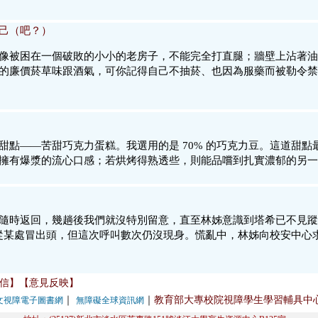
己（吧？）
像被困在一個破敗的小小的老房子，不能完全打直腿；牆壁上沾著油
的廉價菸草味跟酒氣，可你記得自己不抽菸、也因為服藥而被勒令禁
甜點——苦甜巧克力蛋糕。我選用的是 70% 的巧克力豆。這道甜點
擁有爆漿的流心口感；若烘烤得熟透些，則能品嚐到扎實濃郁的另一
隨時返回，幾趟後我們就沒特別留意，直至林姊意識到塔希已不見蹤
從某處冒出頭，但這次呼叫數次仍沒現身。慌亂中，林姊向校安中心
信】
【意見反映】
｜
｜
教育部大專校院視障學生學習輔具中
文視障電子圖書網
無障礙全球資訊網