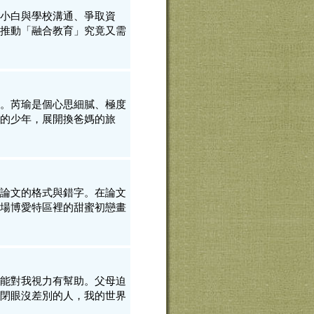
小白與學校溝通、爭取資
推動「融合教育」究竟又需
。芮瑜是個心思細膩、極度
的少年，展開換爸媽的旅
論文的格式與錯字。在論文
場博愛特區裡的甜蜜初戀畫
能對我視力有幫助。父母迫
閉眼沒差別的人，我的世界