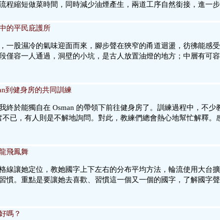
流程縮短做菜時間，同時減少油煙產生，兩道工序自然銜接，進一步
中的平民庇護所
，一股濕冷的氣味迎面而來，腳步聲在狹窄的甬道迴盪，彷彿能感受
段僅容一人通過，洞壁的小坑，是古人放置油燈的地方；中層有可容
man到健身房的共同訓練
終於能獨自在 Osman 的帶領下前往健身房了。訓練過程中，不
而興奮不已，有人則是不解地詢問。對此，教練們總會熱心地幫忙解釋
龍飛鳳舞
格線讓她定位，教她國字上下左右的分布平均方法，輪流使用大台擴
習慣。重點是要讓她去喜歡、習慣這一個又一個的國字，了解國字聲
好嗎？