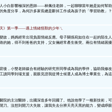
人小白影響極深的恩師——林佩佳老師，一起聊聊當年她是如何幫助
的角度分享，為何許多家長總是辭掉工作成為孩子的「學習助教」？
天》第一季——遇上情緒怪獸的少年ㄟ
變故，媽媽經常出現負面情緒反應。母子關係宛如住在一起的陌生人
路的她，得不到爸爸的支持，父女倆經常產生衝突。兩位有情緒困擾
背後，小雙老師媒合有經驗的研究所同學成為我的學伴，協助我修改
工讀同學到場支援，親眼見證我從博士候選人成為博士畢業生，為這
醫院的主治醫師，出國深造多年回國了。他說他學了一種新技術，可
開刀。沒想到開刀大失敗，讓我失去分辨天亮天黑的能力，變成睜眼