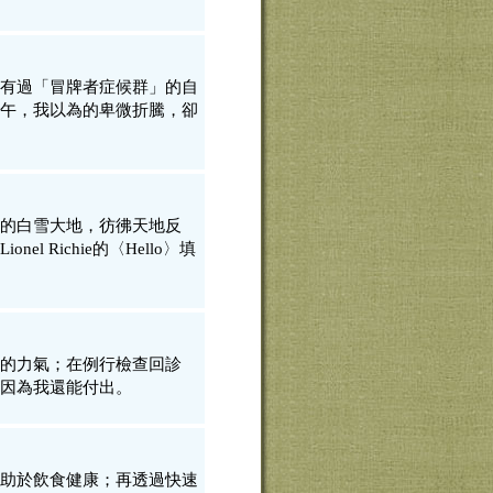
有過「冒牌者症候群」的自
午，我以為的卑微折騰，卻
的白雪大地，彷彿天地反
Richie的〈Hello〉填
的力氣；在例行檢查回診
因為我還能付出。
助於飲食健康；再透過快速