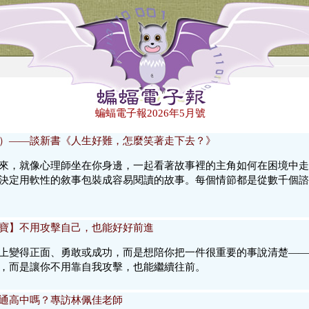
蝙蝠電子報2026年5月號
）——談新書《人生好難，怎麼笑著走下去？》
來，就像心理師坐在你身邊，一起看著故事裡的主角如何在困境中走
決定用軟性的敘事包裝成容易閱讀的故事。每個情節都是從數千個諮
寶】不用攻擊自己，也能好好前進
上變得正面、勇敢或成功，而是想陪你把一件很重要的事說清楚——
，而是讓你不用靠自我攻擊，也能繼續往前。
通高中嗎？專訪林佩佳老師