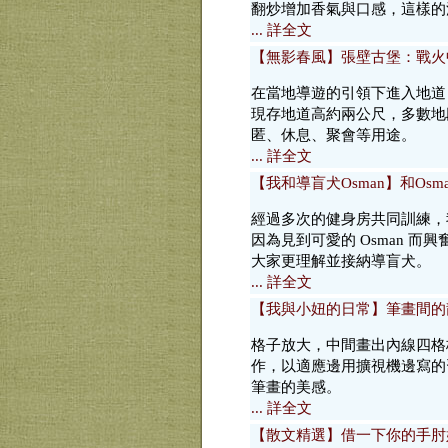
翻炒增加香氣與口感，這樣的
... 詳全文
【無影春風】張壁古堡：戰火
在當地導遊的引領下進入地道
現存地道高約兩公尺，多數地
匿、休息、聚會等用途。
... 詳全文
【我和導盲犬Osman】和Os
經過多次的健身房共同訓練，我
因為見到可愛的 Osman 
大家更理解並接納導盲犬。
... 詳全文
【我與小妞的日常】筆畫間的
格子放大，中間畫出內線四格
作，以適應邊用擴視機邊寫的
筆畫的美感。
... 詳全文
【散文精選】借一下你的手肘