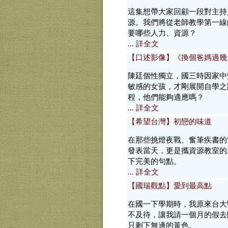
這集想帶大家回顧一段對主持
源。我們將從老師教學第一線
要哪些人力、資源？
... 詳全文
【口述影像】《換個爸媽過幾
陳廷個性獨立，國三時因家中
敏感的女孩，才剛展開自學之
程，他們能夠適應嗎？
... 詳全文
【希望台灣】初戀的味道
在那些挑燈夜戰、奮筆疾書的
發表當天，更是攜資源教室的
下完美的句點。
... 詳全文
【國瑞觀點】愛到最高點
在國一下學期時，我原來台大
不及待，讓我請一個月的假去
只剩下無邊的黃色。