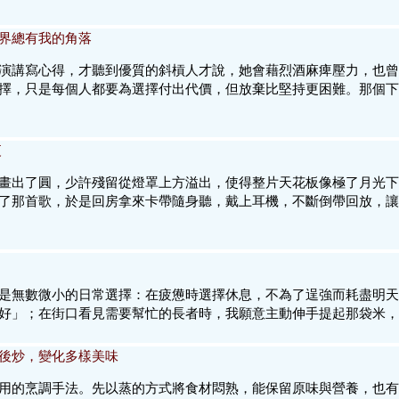
界總有我的角落
演講寫心得，才聽到優質的斜槓人才說，她會藉烈酒麻痺壓力，也曾
擇，只是每個人都要為選擇付出代價，但放棄比堅持更困難。那個下
夜
畫出了圓，少許殘留從燈罩上方溢出，使得整片天花板像極了月光下
首歌，於是回房拿來卡帶隨身聽，戴上耳機，不斷倒帶回放，讓Lionel 
是無數微小的日常選擇：在疲憊時選擇休息，不為了逞強而耗盡明天
好」；在街口看見需要幫忙的長者時，我願意主動伸手提起那袋米，
後炒，變化多樣美味
用的烹調手法。先以蒸的方式將食材悶熟，能保留原味與營養，也有