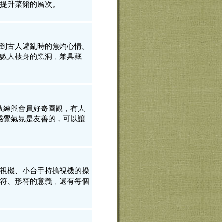
提升菜餚的層次。
到古人避亂時的焦灼心情。
數人棲身的窯洞，兼具藏
少教練與會員好奇圍觀，有人
。感覺氣氛是友善的，可以讓
視機、小台手持擴視機的操
符、形符的意義，還有每個