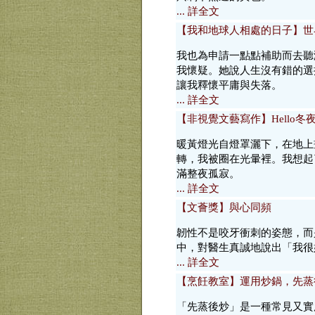
... 詳全文
【我和地球人相處的日子】世
我也為申請一點點補助而去聽
我懷疑。她說人生沒有錯的選
讓我釋懷平庸與失落。
... 詳全文
【非視覺文藝寫作】Hello冬
暖黃燈光自燈罩灑下，在地上
轉，我被圈在光暈裡。我想起了那
滿整夜孤寂。
... 詳全文
【文薈獎】與心同頻
韌性不是咬牙衝刺的姿態，而
中，對醫生真誠地說出「我很
... 詳全文
【烹飪教室】運用炒鍋，先蒸
「先蒸後炒」是一種常見又實