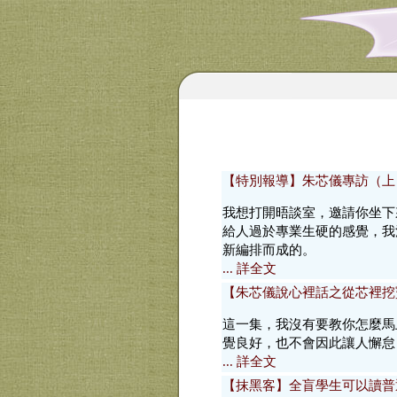
【特別報導】朱芯儀專訪（上
我想打開晤談室，邀請你坐下
給人過於專業生硬的感覺，我
新編排而成的。
... 詳全文
【朱芯儀說心裡話之從芯裡挖
這一集，我沒有要教你怎麼馬
覺良好，也不會因此讓人懈怠
... 詳全文
【抹黑客】全盲學生可以讀普