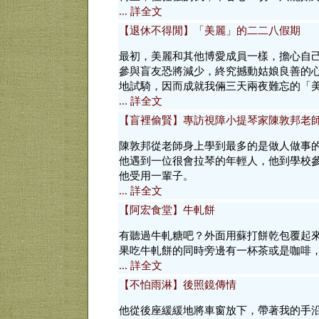
... 詳全文
【退休不得閒】「美麗」的二二八假期
最初，美麗和其他博愛成員一樣，擔心自
參與盲友恐將減少，終究撼動姑娘良善的
地試騎，因而成就我倆三天兩夜難忘的「
... 詳全文
【盲裡偷賢】專訪視障小提琴家陳敦邦老
陳敦邦從老師身上學到最多的是做人做事
他遇到一位很會拉琴的年輕人，他到學校
他受用一輩子。
... 詳全文
【阿宏食堂】牛軋餅
有聽過牛軋糖吧？外面用蘇打餅乾包覆起
果吃牛軋餅的同時旁邊有一杯茶或是咖啡
... 詳全文
【不怕雨淋】後照鏡傳情
他從後座緩緩地將車窗放下，帶著我的手