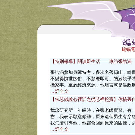
蝙蝠電
【特別報導】閱讀即生活——專訪張皓涵
張皓涵參加身障特考，多次名落孫山，轉而
不變得憤世嫉俗、不頹廢即可。皓涵幾乎
擔家事。至於經濟來源，他坦言就是靠政
... 詳全文
【朱芯儀說心裡話之從芯裡挖寶】你搞丟
我念研究所一年級時，在張老師實習。有
齒，我表示願意傾聽，原來這個男生有穿
我怎麼引導他，他都會回到原來的困擾，
... 詳全文