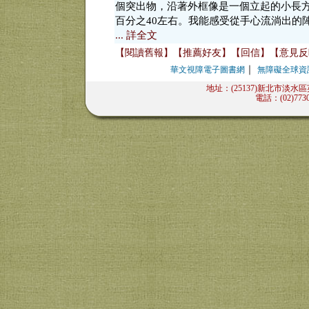
個突出物，沿著外框像是一個立起的小長
百分之40左右。我能感受從手心流淌出的
... 詳全文
【閱讀舊報】
【推薦好友】
【回信】
【意見反
｜
華文視障電子圖書網
無障礙全球資
地址：(25137)新北市淡水
電話：(02)7730