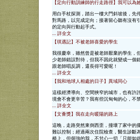
【定向行動訓練師的行走路徑】我可以為
用白手杖探測，踏出一樓大門斜坡後，先
對馬路，以完成定向；接著留心聽有沒有
的定向與行動起手式。
... 詳全文
【琪遇記】不被老師喜愛的學生
我很慶幸，雖然曾是被老師厭棄的學生，
少老師錯誤對待，但我不因此就變成一個
跟老師唱反調，還長得可愛呢！
... 詳全文
【我和地球人相處的日子】異域同心
這樣經濟導向、空間狹窄的城市，也有許
境會不會更辛苦？我有些沉甸甸的心，不
... 詳全文
【文薈獎】我在走向暖陽的路上
這晚，走路突然東倒西歪，撞壞了家中的
難以控制；經過兩次住院檢查，醫生診斷
椅上，但倔強的我，不甘心一切「只能如