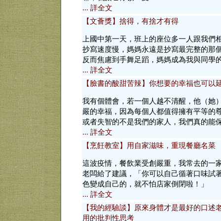
... 詳全文
【文薈獎】捨得，有捨才有得
上國中第一天，班上的座位多一人跟我們
抄寫速度慢，媽媽永遠是抄寫最完整的那
反而焦慮到手舞足蹈，媽媽成為我與同學
... 詳全文
【臉書的酸甜苦辣】你想要的幸福也可以
我有個體會，若一個人越不清醒，他（她
嚴的幸福，因為每個人都值得擁有平等的
或者失智的不是我們的家人，我們真的能
... 詳全文
【烹飪教室】用自家滋味，重現餐廳名菜
這波疫情，餐飲業受創嚴重，我常去的一
老闆給了建議，「你可以自己循著口味試
色變成自己的，就不怕店家倒閉啦！」
... 詳全文
【我的經驗談】原來身體才是最好的口述
用的批判性思考