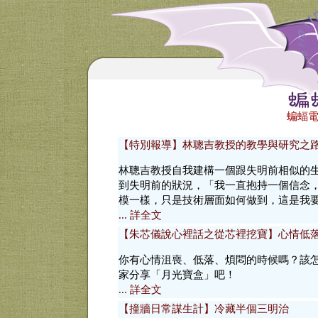
蝙蝠電
【特別報導】林聰吉教授的教學與研究之
林聰吉教授自我建構一個跟失明前相似的
到失明前的狀況，「我一直抱持一個信念
模一樣，只是技術層面如何做到，這是我
... 詳全文
【朱芯儀說心裡話之從芯裡挖寶】心情低
你有心情沮喪、低落、煩悶的時候嗎？該
家分享「月光寶盒」吧！
... 詳全文
【撞牆日常謀生計】冷藏半個三明治