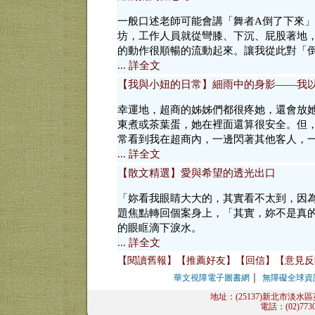
一般口述老師可能會講「舞者A倒了下來
坊，工作人員就從彎膝、下沉、屁股著地
的動作很順暢的流動起來。讓我從此對「
... 詳全文
【我與小妞的日常】細雨中的身影——我
幸運地，超商的姊姊們都很疼她，還會放她
東煮或茶葉蛋，她在裡面還算很安全。但
常看到我在超商內，一邊閃著其他客人，
... 詳全文
【散文精選】愛與希望的透光出口
「妳看我眼睛大大的，其實看不太到，因
題焦點轉回個案身上，「其實，妳不是真
的眼眶滴下淚水。
... 詳全文
【閱讀舊報】
【推薦好友】
【回信】
【意見反
｜
華文視障電子圖書網
無障礙全球資
地址：(25137)新北市淡水
電話：(02)7730