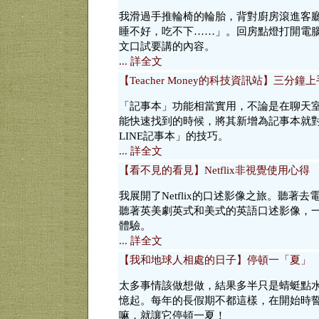
我滑過手推輪椅的輪胎，背對廚房滾進客
睡不好，吃不下……」。回房點燈打開電
文口試要講的內容。
... 詳全文
【Teacher Money的科技資訊站】三分
「記事本」功能相當實用，不論是在聊天
能快速找到的時候，將其新增為記事本就
LINE記事本」的技巧。
... 詳全文
【看不見的看見】Netflix非視覺使用心得
我展開了Netflix的口述影像之旅。聽
聽著英美劇英式和美式的英語口述影像，
體驗。
... 詳全文
【我和地球人相處的日子】停頓一「夏」
太多事情該做想做，結果多半只是蜻蜓點
憶起。每年的長假期不都這樣，在開始時
嘛，就讓它停頓一夏！