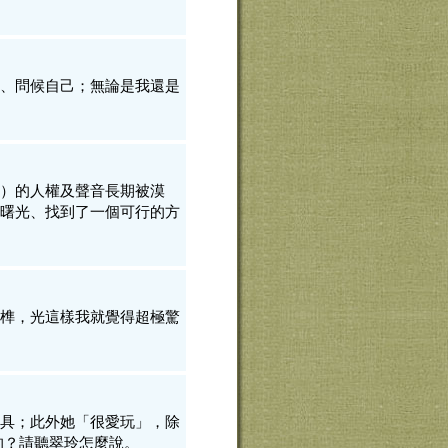
、問候自己；無論是我還是
）的人權及聲音長期被漠
曙光、找到了一個可行的方
榫，光這樣我就覺得超極驚
具；此外她「很愛玩」，除
的？請聽翠玲怎麼說。