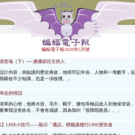
蝙蝠電子報2020年5月號
張哲瑞（下）──廣播節目主持人
設計內容，例如講到歷史典故，他得牢記年份、人物和一堆數字，這
我吸收不少知識，也是一項收穫。」
」串起的情誼
清單的心情，他將水壺、毛巾、帽子、腰包等物品放入衣物保管袋，
賽事我沒有姓名，不會有成績，因為我叫『視障陪跑員』。」
技資訊站】LINE小技巧——顯示「通話」標籤讓撥打LINE更快速