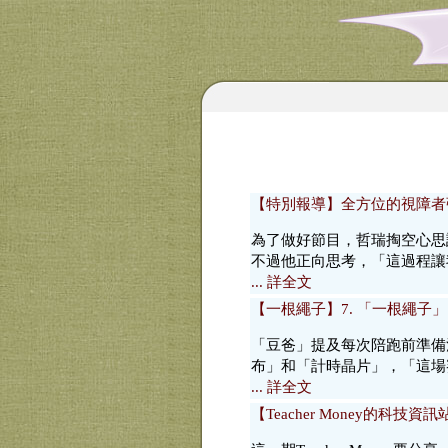
【特別報導】全方位的視障者
為了做好節目，哲瑞掏空心思
不過他正向思考，「這過程讓
... 詳全文
【一根繩子】7. 「一根繩子
「豆爸」提及每次陪跑前準備
布」和「計時晶片」，「這場
... 詳全文
【Teacher Money的科