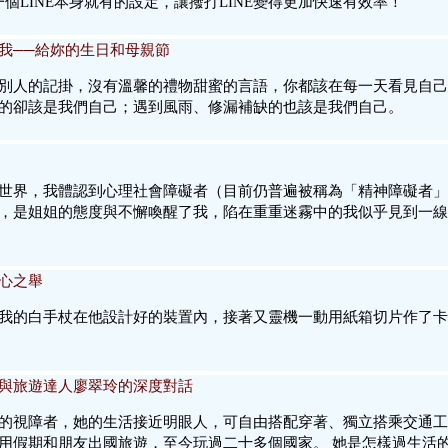
要分享一個LINE本身就有的設定，讓撥打LINE變得更加快速有效率！
我──給妳的生日和母親節
別人的記掛，沒有溫馨的禮物甜蜜的言語，你都該在每一天看見自己
的卻該是我們自己；遇到風雨、修漏補缺的也該是我們自己。
世界，我體認到心理社會障礙者（目前仍普遍被稱為「精神障礙者」
，是姐姐的態度與不懈喚醒了我，陷在重重迷霧中的我似乎見到一線
心之舉
我的白手杖在他設計好的裝置內，接著又靈機一動用紙箱切片作了卡
與旅遊達人廖翠玲的深度對話
的視障者，她的生活接近明眼人，可自由搭配穿著、獨立搭乘交通工
用假期和朋友出國旅遊，至今玩過二十多個國家。 她是怎樣過生活