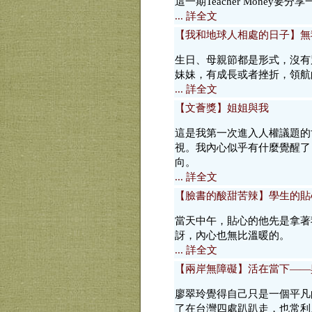
這一期Teacher Money
... 詳全文
【我和地球人相處的日子】無
生日、母親節都是形式，沒有
妹妹，有成長或者挫折，領航
... 詳全文
【文薈獎】姐姐與我
這是我第一次進入人權議題的
視。我內心似乎有什麼覺醒了
向。
... 詳全文
【臉書的酸甜苦辣】學生的貼
當天中午，貼心的他先是拿著
訝，內心也無比溫暖的。
... 詳全文
【兩岸無障礙】活在當下——
廖翠玲覺得自己只是一個平凡
了在台灣四處趴趴走，也常利